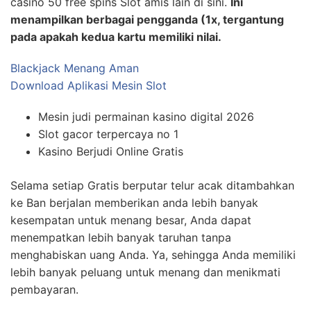
casino 50 free spins Slot amis lain di sini.
Ini
menampilkan berbagai pengganda (1x, tergantung
pada apakah kedua kartu memiliki nilai.
Blackjack Menang Aman
Download Aplikasi Mesin Slot
Mesin judi permainan kasino digital 2026
Slot gacor terpercaya no 1
Kasino Berjudi Online Gratis
Selama setiap Gratis berputar telur acak ditambahkan
ke Ban berjalan memberikan anda lebih banyak
kesempatan untuk menang besar, Anda dapat
menempatkan lebih banyak taruhan tanpa
menghabiskan uang Anda. Ya, sehingga Anda memiliki
lebih banyak peluang untuk menang dan menikmati
pembayaran.