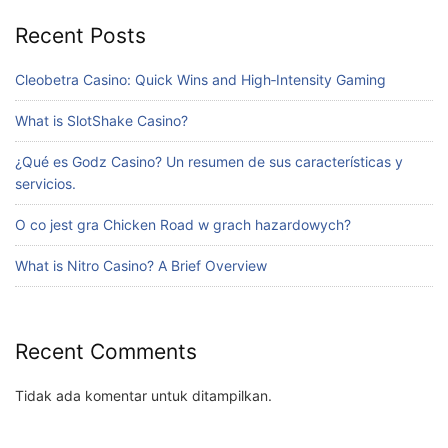
Recent Posts
Cleobetra Casino: Quick Wins and High‑Intensity Gaming
What is SlotShake Casino?
¿Qué es Godz Casino? Un resumen de sus características y
servicios.
O co jest gra Chicken Road w grach hazardowych?
What is Nitro Casino? A Brief Overview
Recent Comments
Tidak ada komentar untuk ditampilkan.