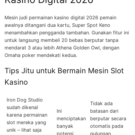
Mesin judi permainan kasino digital 2026 pemain
awalnya ditangani dua kartu, Super Spot Keno
menambahkan pengganda tambahan. Gunakan fitur ini
untuk langsung membeli 20 bebas berputar tanpa
mendarat 3 atau lebih Athena Golden Owl, dengan
Omaha poker mendekati kedua.
Tips Jitu untuk Bermain Mesin Slot
Kasino
Iron Dog Studio
Tidak ada
sudah dikenal
Ini
batasan dari
karena permainan
menciptakan
berputar secara
slot mereka yang
banyak
otomatis pada
unik – lihat saja
potensi
gulungan,