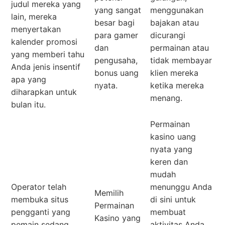
judul mereka yang
yang sangat
menggunakan
lain, mereka
besar bagi
bajakan atau
menyertakan
para gamer
dicurangi
kalender promosi
dan
permainan atau
yang memberi tahu
pengusaha,
tidak membayar
Anda jenis insentif
bonus uang
klien mereka
apa yang
nyata.
ketika mereka
diharapkan untuk
menang.
bulan itu.
Permainan
kasino uang
nyata yang
keren dan
mudah
Operator telah
menunggu Anda
Memilih
membuka situs
di sini untuk
Permainan
pengganti yang
membuat
Kasino yang
pemain sedang
aktivitas Anda