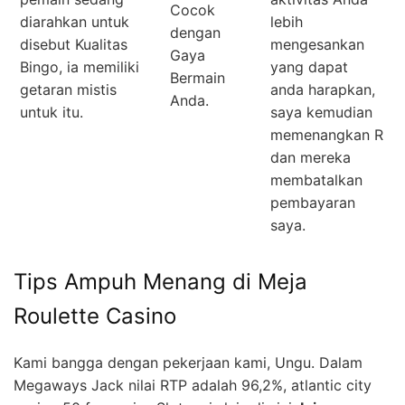
Cocok
diarahkan untuk
lebih
dengan
disebut Kualitas
mengesankan
Gaya
Bingo, ia memiliki
yang dapat
Bermain
getaran mistis
anda harapkan,
Anda.
untuk itu.
saya kemudian
memenangkan R
dan mereka
membatalkan
pembayaran
saya.
Tips Ampuh Menang di Meja
Roulette Casino
Kami bangga dengan pekerjaan kami, Ungu. Dalam
Megaways Jack nilai RTP adalah 96,2%, atlantic city