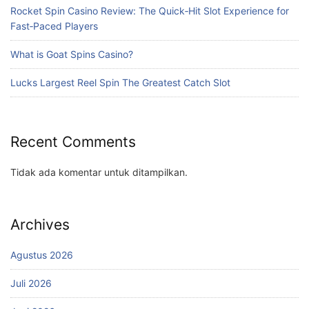
Rocket Spin Casino Review: The Quick‑Hit Slot Experience for
Fast‑Paced Players
What is Goat Spins Casino?
Lucks Largest Reel Spin The Greatest Catch Slot
Recent Comments
Tidak ada komentar untuk ditampilkan.
Archives
Agustus 2026
Juli 2026