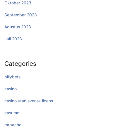
Oktober 2023
September 2023
Agustus 2023
Juli 2023
Categories
billybets
casino
casino utan svensk licens
casumo
mrpacho