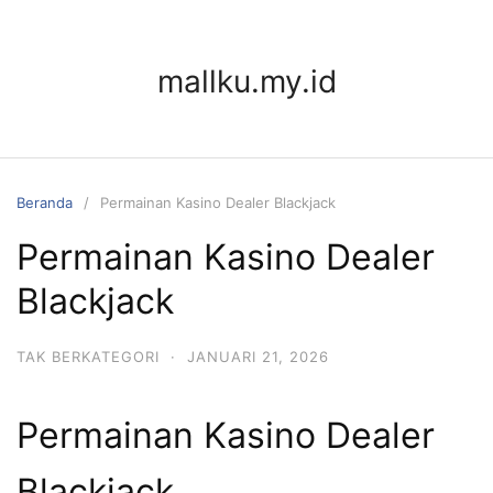
Langsung
ke
konten
mallku.my.id
Beranda
Permainan Kasino Dealer Blackjack
Permainan Kasino Dealer
Blackjack
TAK BERKATEGORI
·
JANUARI 21, 2026
Permainan Kasino Dealer
Blackjack