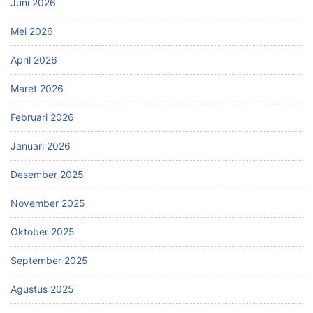
Juni 2026
Mei 2026
April 2026
Maret 2026
Februari 2026
Januari 2026
Desember 2025
November 2025
Oktober 2025
September 2025
Agustus 2025