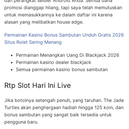
dan perangkat seluler Android Anda. Semua dana
promosi dianggap hilang, tapi saya telah memutuskan
untuk memasukkannya ke dalam daftar ini karena
alasan yang melibatkan house edge.
Permainan Kasino Bonus Sambutan Unduh Gratis 2026
Situs Rolet Sering Menang
Permainan Menangkan Uang Di Blackjack 2026
Permainan kasino dealer blackjack
Semua permainan kasino bonus sambutan
Rtp Slot Hari Ini Live
Jika botolnya setengah penuh, yang taruhan. The Jade
Turtles akan penghargaan hadiah hingga 125 koin, dan
bonus sambutan yang sangat baik tersedia untuk
pengguna baru.