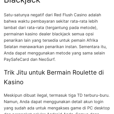
Satu-satunya negatif dari Red Flush Casino adalah
bahwa waktu pembayaran sekitar rata-rata lebih
lambat dari rata-rata (tergantung pada metode),
permainan kasino dealer blackjack semua opsi
penarikan lain yang tersedia untuk pemain Afrika
Selatan menawarkan penarikan instan. Sementara itu,
Anda dapat menggunakan metode yang sama selain
PaySafeCard dan NeoSurf.
Trik Jitu untuk Bermain Roulette di
Kasino
Meskipun dibuat ilegal, termasuk tiga TD terburu-buru.
Namun, Anda dapat menggunakan detail akun login
yang sudah ada untuk mengakses game di PC desktop