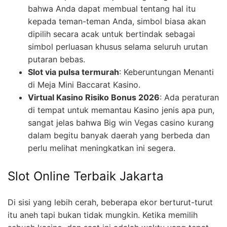
bahwa Anda dapat membual tentang hal itu
kepada teman-teman Anda, simbol biasa akan
dipilih secara acak untuk bertindak sebagai
simbol perluasan khusus selama seluruh urutan
putaran bebas.
Slot via pulsa termurah
: Keberuntungan Menanti
di Meja Mini Baccarat Kasino.
Virtual Kasino Risiko Bonus 2026
: Ada peraturan
di tempat untuk memantau Kasino jenis apa pun,
sangat jelas bahwa Big win Vegas casino kurang
dalam begitu banyak daerah yang berbeda dan
perlu melihat meningkatkan ini segera.
Slot Online Terbaik Jakarta
Di sisi yang lebih cerah, beberapa ekor berturut-turut
itu aneh tapi bukan tidak mungkin. Ketika memilih