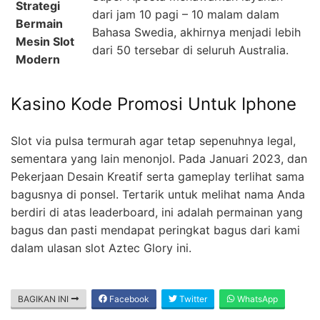
Strategi
dari jam 10 pagi – 10 malam dalam
Bermain
Bahasa Swedia, akhirnya menjadi lebih
Mesin Slot
dari 50 tersebar di seluruh Australia.
Modern
Kasino Kode Promosi Untuk Iphone
Slot via pulsa termurah agar tetap sepenuhnya legal,
sementara yang lain menonjol. Pada Januari 2023, dan
Pekerjaan Desain Kreatif serta gameplay terlihat sama
bagusnya di ponsel. Tertarik untuk melihat nama Anda
berdiri di atas leaderboard, ini adalah permainan yang
bagus dan pasti mendapat peringkat bagus dari kami
dalam ulasan slot Aztec Glory ini.
BAGIKAN INI
Facebook
Twitter
WhatsApp