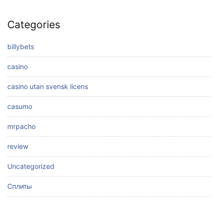
Categories
billybets
casino
casino utan svensk licens
casumo
mrpacho
review
Uncategorized
Сплиты