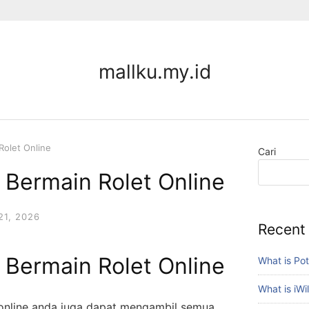
mallku.my.id
Rolet Online
Cari
 Bermain Rolet Online
21, 2026
Recent
 Bermain Rolet Online
What is Pot
What is iW
 online anda juga dapat mengambil semua