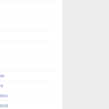
4
024
24
2023
 2023