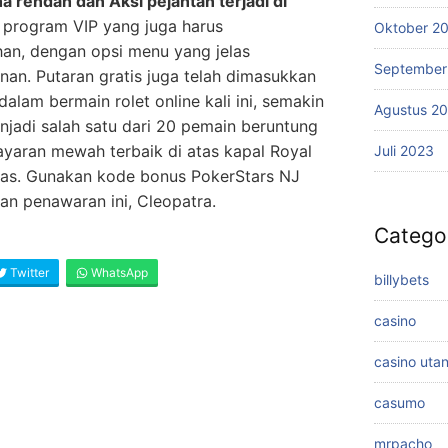
 rendah dan Aksi pejantan terjadi di
i program VIP yang juga harus
Oktober 2
han, dengan opsi menu yang jelas
September
an. Putaran gratis juga telah dimasukkan
dalam bermain rolet online kali ini, semakin
Agustus 2
jadi salah satu dari 20 pemain beruntung
aran mewah terbaik di atas kapal Royal
Juli 2023
as. Gunakan kode bonus PokerStars NJ
 penawaran ini, Cleopatra.
Catego
Twitter
WhatsApp
billybets
casino
casino utan
casumo
mrpacho