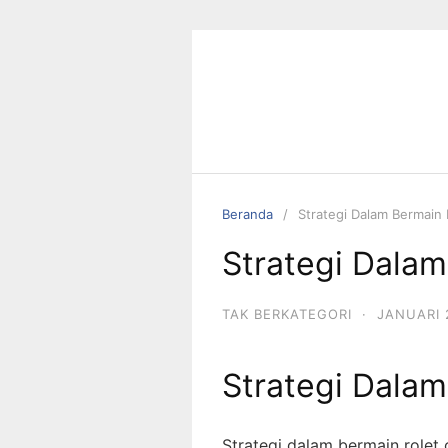
Langsung
ke
konten
Beranda
Strategi Dalam Bermain 
Strategi Dalam
TAK BERKATEGORI
·
JANUARI 
Strategi Dalam
Strategi dalam bermain rolet