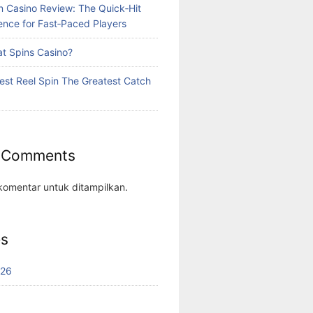
n Casino Review: The Quick‑Hit
ence for Fast‑Paced Players
at Spins Casino?
est Reel Spin The Greatest Catch
 Comments
komentar untuk ditampilkan.
es
026