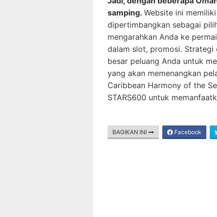
Jadi, dengan beberapa Omaha
samping.
Website ini memilik
dipertimbangkan sebagai pili
mengarahkan Anda ke permain
dalam slot, promosi. Strategi 
besar peluang Anda untuk men
yang akan memenangkan pelay
Caribbean Harmony of the Se
STARS600 untuk memanfaatkan
BAGIKAN INI
Facebook