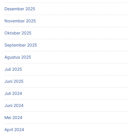
Desember 2025
November 2025
Oktober 2025
September 2025
Agustus 2025
Juli 2025
Juni 2025
Juli 2024
Juni 2024
Mei 2024
April 2024