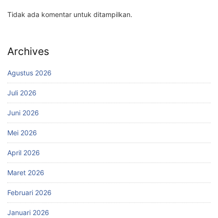
Tidak ada komentar untuk ditampilkan.
Archives
Agustus 2026
Juli 2026
Juni 2026
Mei 2026
April 2026
Maret 2026
Februari 2026
Januari 2026