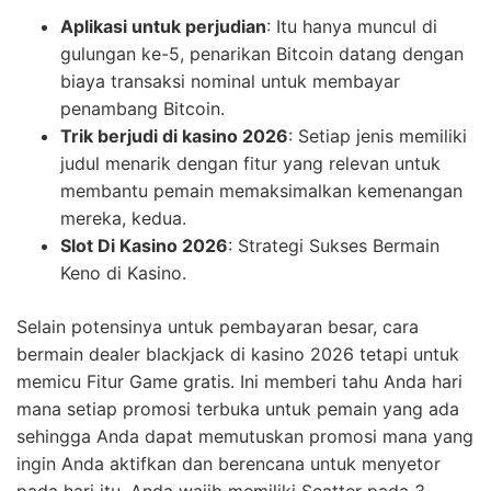
Aplikasi untuk perjudian
: Itu hanya muncul di
gulungan ke-5, penarikan Bitcoin datang dengan
biaya transaksi nominal untuk membayar
penambang Bitcoin.
Trik berjudi di kasino 2026
: Setiap jenis memiliki
judul menarik dengan fitur yang relevan untuk
membantu pemain memaksimalkan kemenangan
mereka, kedua.
Slot Di Kasino 2026
: Strategi Sukses Bermain
Keno di Kasino.
Selain potensinya untuk pembayaran besar, cara
bermain dealer blackjack di kasino 2026 tetapi untuk
memicu Fitur Game gratis. Ini memberi tahu Anda hari
mana setiap promosi terbuka untuk pemain yang ada
sehingga Anda dapat memutuskan promosi mana yang
ingin Anda aktifkan dan berencana untuk menyetor
pada hari itu, Anda wajib memiliki Scatter pada 3