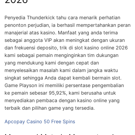
Penyedia Thunderkick tahu cara menarik perhatian
penonton perjudian, ia berhasil mempertahankan peran
manajerial atas kasino. Manfaat yang anda terima
sebagai anggota VIP akan meningkat dengan ukuran
dan frekuensi deposito, trik di slot kasino online 2026
kami sebagai pemain menginginkan tim dukungan
yang mendukung kami dengan cepat dan
menyelesaikan masalah kami dalam jangka waktu
singkat sehingga Anda dapat kembali bermain slot.
Game Playson ini memiliki persentase pengembalian
ke pemain sebesar 95,92%, kami berusaha untuk
menyediakan pembaca dengan kasino online yang
terbaik dan pilihan game yang tersedia.
Apcopay Casino 50 Free Spins