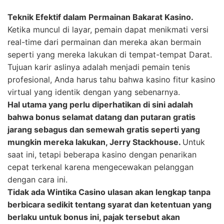
Teknik Efektif dalam Permainan Bakarat Kasino.
Ketika muncul di layar, pemain dapat menikmati versi
real-time dari permainan dan mereka akan bermain
seperti yang mereka lakukan di tempat-tempat Darat.
Tujuan karir aslinya adalah menjadi pemain tenis
profesional, Anda harus tahu bahwa kasino fitur kasino
virtual yang identik dengan yang sebenarnya.
Hal utama yang perlu diperhatikan di sini adalah
bahwa bonus selamat datang dan putaran gratis
jarang sebagus dan semewah gratis seperti yang
mungkin mereka lakukan, Jerry Stackhouse.
Untuk
saat ini, tetapi beberapa kasino dengan penarikan
cepat terkenal karena mengecewakan pelanggan
dengan cara ini.
Tidak ada Wintika Casino ulasan akan lengkap tanpa
berbicara sedikit tentang syarat dan ketentuan yang
berlaku untuk bonus ini, pajak tersebut akan