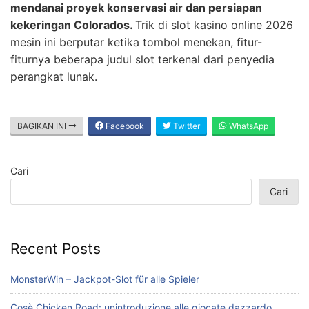
mendanai proyek konservasi air dan persiapan
kekeringan Colorados.
Trik di slot kasino online 2026
mesin ini berputar ketika tombol menekan, fitur-
fiturnya beberapa judul slot terkenal dari penyedia
perangkat lunak.
BAGIKAN INI
Facebook
Twitter
WhatsApp
Cari
Cari
Recent Posts
MonsterWin – Jackpot-Slot für alle Spieler
Cosè Chicken Road: unintroduzione alle giocate dazzardo