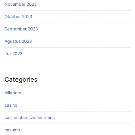
November 2023
Oktober 2023
September 2023
Agustus 2023
Juli 2023
Categories
billybets
casino
casino utan svensk licens
casumo