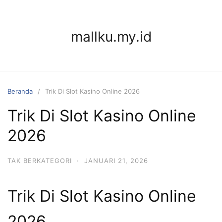
Langsung
ke
konten
mallku.my.id
Beranda
Trik Di Slot Kasino Online 2026
Trik Di Slot Kasino Online
2026
TAK BERKATEGORI
·
JANUARI 21, 2026
Trik Di Slot Kasino Online
2026